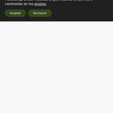
cambiarlas en los
ajustes
.
Aceptar
Rechazar
PACKS
SUMMER SALE
1ra clase
4 clases
50€
15€
Caduca en 30 días
Caduca en 30 días
Comprar
Comprar
1 clase
5 clases